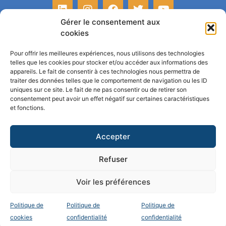
Gérer le consentement aux
cookies
Pour offrir les meilleures expériences, nous utilisons des technologies
telles que les cookies pour stocker et/ou accéder aux informations des
appareils. Le fait de consentir à ces technologies nous permettra de
traiter des données telles que le comportement de navigation ou les ID
uniques sur ce site. Le fait de ne pas consentir ou de retirer son
consentement peut avoir un effet négatif sur certaines caractéristiques
et fonctions.
La certification qualité a été délivrée au titre de la catégorie
Accepter
suivante : actions de formation.
Accéder au certificat QUALIOPI
Refuser
Voir les préférences
BLOG
CONTACT
MENTIONS LÉGALES
POLITIQUE DE
CONFIDENTIALITÉ
POLITIQUE DE COOKIES
Politique de
Politique de
Politique de
cookies
confidentialité
confidentialité
© 2026 ALTITUD’RH | WEBMASTER :
QUIN TÉ BA ?
À PAU