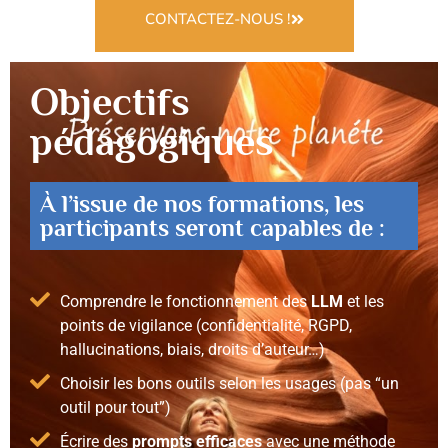
CONTACTEZ-NOUS !
Objectifs
pédagogiques
À l’issue de nos formations, les
participants seront capables de :
Comprendre le fonctionnement des
LLM
et les
points de vigilance (confidentialité, RGPD,
hallucinations, biais, droits d’auteur…)
Choisir les bons outils selon les usages (pas “un
outil pour tout”)
Écrire des
prompts efficaces
avec une méthode