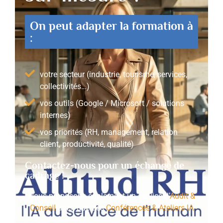
On peut adapter la formation à
:
votre secteur (industrie, tourisme, services,
collectivités…)
vos outils (Google / Microsoft / solutions
internes)
vos priorités (RH, management, relation
client, productivité, qualité)
Contactez-nous pour un échange de
cadrage !
Nous proposons également un service d’
Audit &
Conseil
ainsi que des
Conférences & Ateliers IA