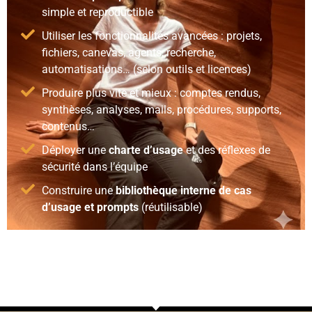
simple et reproductible
Utiliser les fonctionnalités avancées : projets,
fichiers, canevas, agents, recherche,
automatisations… (selon outils et licences)
Produire plus vite et mieux : comptes rendus,
synthèses, analyses, mails, procédures, supports,
contenus…
Déployer une
charte d’usage
et des réflexes de
sécurité dans l’équipe
Construire une
bibliothèque interne de cas
d’usage et prompts
(réutilisable)