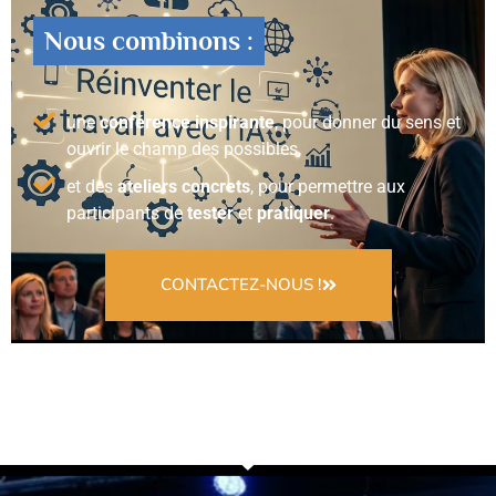
Nous combinons :
une
conférence inspirante
, pour donner du sens et
ouvrir le champ des possibles,
et des
ateliers concrets
, pour permettre aux
participants de
tester
et
pratiquer
.
CONTACTEZ-NOUS !