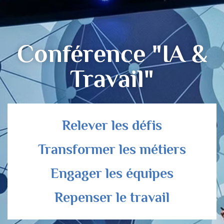
Conférence "IA &
Travail"
Relever les défis
Transformer les métiers
Engager les équipes
Repenser le travail