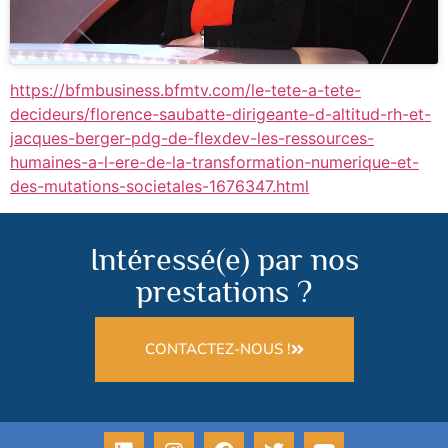
https://bfmbusiness.bfmtv.com/le-tete-a-tete-
decideurs/florence-saubatte-dirigeante-d-altitud-rh-et-
jacques-berger-pdg-de-flexdev-les-ressources-
humaines-a-l-ere-de-la-transformation-numerique-et-
des-mutations-societales-1676347.html
Intéressé(e) par nos
prestations ?
CONTACTEZ-NOUS !