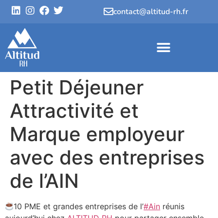
contact@altitud-rh.fr
Petit Déjeuner
Attractivité et
Marque employeur
avec des entreprises
de l’AIN
10 PME et grandes entreprises de l’
#
Ain
réunis