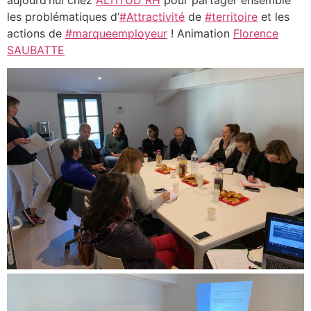
aujourd’hui chez
ALTITUD RH
pour partager ensemble
les problématiques d’
#
Attractivité
de
#
territoire
et les
actions de
#
marqueemployeur
! Animation
Florence
SAUBATTE